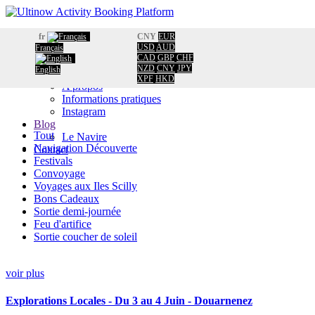
Accueil
fr
CNY
EUR
Réservation
USD
AUD
Français
CAD
GBP
CHF
Calendrier
NZD
CNY
JPY
English
Information
XPF
HKD
A propos
Informations pratiques
Instagram
Blog
Tout
Le Navire
Navigation Découverte
Contact
Festivals
Convoyage
Voyages aux Iles Scilly
Bons Cadeaux
Sortie demi-journée
Feu d'artifice
Sortie coucher de soleil
voir plus
Explorations Locales - Du 3 au 4 Juin - Douarnenez