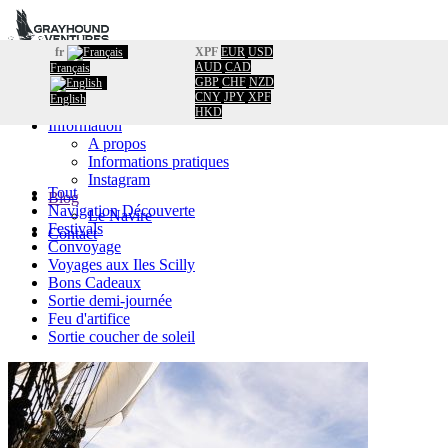
fr
XPF
EUR
USD
AUD
CAD
Français
Accueil
GBP
CHF
NZD
Réservation
CNY
JPY
XPF
English
Calendrier
HKD
Information
A propos
Informations pratiques
Instagram
Tout
Blog
Navigation Découverte
Le Navire
Festivals
Contact
Convoyage
Voyages aux Iles Scilly
Bons Cadeaux
Sortie demi-journée
Feu d'artifice
Sortie coucher de soleil