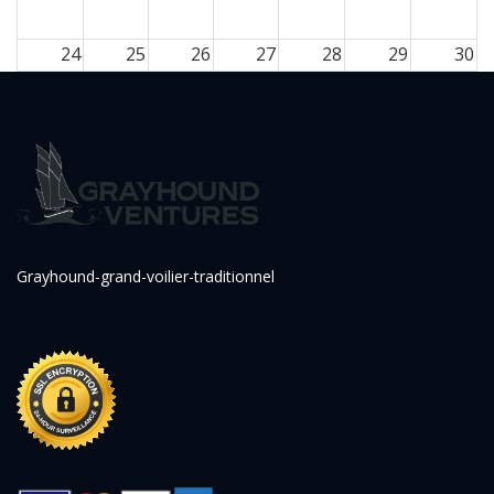
24
25
26
27
28
29
30
31
1
2
3
4
5
6
Grayhound-grand-voilier-traditionnel