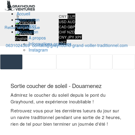
Accueil
fr
CNY
EUR
Réservation
USD
AUD
Calendrier
CAD
GBP
Retour au catalogue
Français
Information
CHF
NZD
CNY
JPY
XPF
A propos
English
HKD
Informations pratiques
0631024369
contact@grayhound-grand-voilier-traditionnel.com
Instagram
Blog
Le Navire
Contact
Sortie coucher de soleil - Douarnenez
Admirez le coucher du soleil depuis le pont du
Grayhound, une expérience inoubliable !
Retrouvez vous pour les dernières lueurs du jour sur
un navire traditionnel pendant une sortie de 2 heures,
rien de tel pour bien terminer un journée d'été !