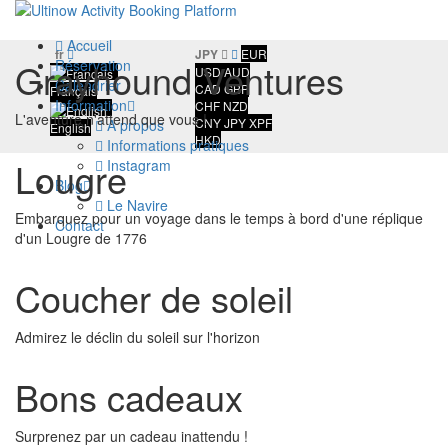
Accueil
fr
JPY
EUR
Grayhound Ventures
Réservation
USD
AUD
Calendrier
CAD
GBP
Français
Information
CHF
NZD
L'aventure n'attend que vous !
CNY
JPY
XPF
A propos
English
HKD
Informations pratiques
Lougre
Instagram
Blog
Le Navire
Embarquez pour un voyage dans le temps à bord d'une réplique
Contact
d'un Lougre de 1776
Coucher de soleil
Admirez le déclin du soleil sur l'horizon
Bons cadeaux
Surprenez par un cadeau inattendu !