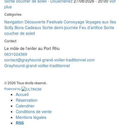
Sortie coucher de soleil - Douarnenez
27/08/2026 -
20:00
voir
plus
Catégories
Navigation Découverte
Festivals
Convoyage
Voyages aux Iles
Scilly
Bons Cadeaux
Sortie demi-journée
Feu d'artifice
Sortie
coucher de soleil
Contact
Le môle de l'enfer au Port Rhu
0631024369
contact@grayhound-grand-voilier-traditionnel.com
Grayhound-grand-voilier-traditionnel
© 2026 Tous droits réservé.
Powered by
Accueil
Réservation
Calendrier
Conditions de vente
Mentions légales
RSS