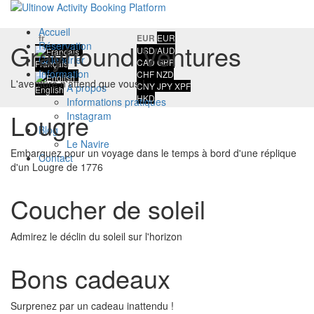
Accueil
fr
EUR
EUR
Grayhound Ventures
Réservation
USD
AUD
Calendrier
CAD
GBP
Français
Information
CHF
NZD
L'aventure n'attend que vous !
CNY
JPY
XPF
A propos
English
HKD
Informations pratiques
Lougre
Instagram
Blog
Le Navire
Embarquez pour un voyage dans le temps à bord d'une réplique
Contact
d'un Lougre de 1776
Coucher de soleil
Admirez le déclin du soleil sur l'horizon
Bons cadeaux
Surprenez par un cadeau inattendu !