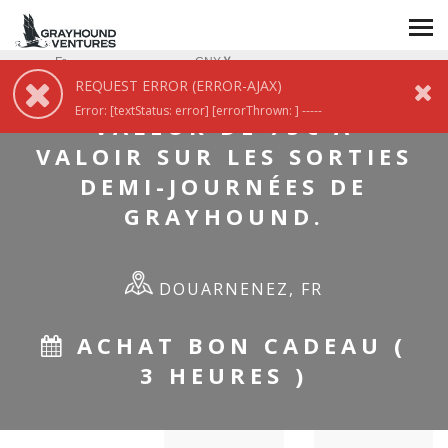
SORTIES DEMI-JOURNÉES DE GRAYHOUND.
Fr
CNY
REQUEST ERROR (ERROR-AJAX)
BON CADEAU D'UNE
Error: [textStatus: error] [errorThrown: ] -----
VALEUR DE 75€ À
VALOIR SUR LES SORTIES
DEMI-JOURNÉES DE
GRAYHOUND.
DOUARNENEZ, FR
ACHAT BON CADEAU (
3 HEURES )