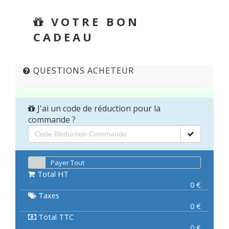
VOTRE BON
CADEAU
QUESTIONS ACHETEUR
J'ai un code de réduction pour la
commande ?
Payer Tout
Total HT
0
€
Taxes
0
€
Total TTC
0
€