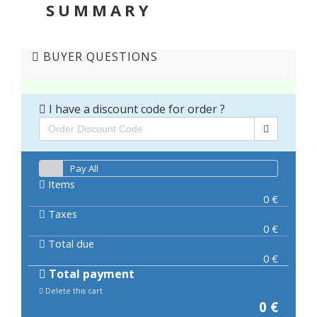
SUMMARY
BUYER QUESTIONS
I have a discount code for order ?
Pay All
Items
0
€
Taxes
0
€
Total due
0
€
Total payment
Delete this cart
0
€