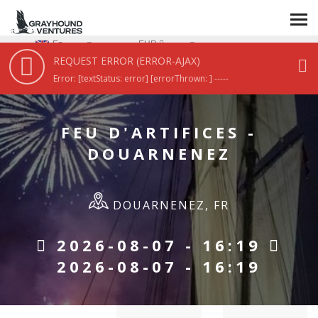
En
EUR
REQUEST ERROR (ERROR-AJAX)
HOME
/
FEU D'ARTIFICES - DOUARNENEZ
Error: [textStatus: error] [errorThrown: ] -----
FEU D'ARTIFICES -
DOUARNENEZ
DOUARNENEZ, FR
2026-08-07 - 16:19
2026-08-07 - 16:19