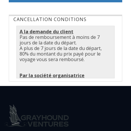
CANCELLATION CONDITIONS
A la demande du client
Pas de remboursement à moins de 7
jours de la date du départ.
A plus de 7 jours de la date du départ,
80% du montant du prix payé pour le
voyage vous sera remboursé.
Par la société organisatrice
Tant que vous n'avez pas été averti d'une
annulation de la part de la société
organisatrice, la sortie est maintenue.
Une annulation peut être décidé
seulement par le capitaine suivant les
conditions de navigation.
Les conditons météorologiques
derminantes dans l'annulation d'une
sortie sont la force du vent ainsi que la