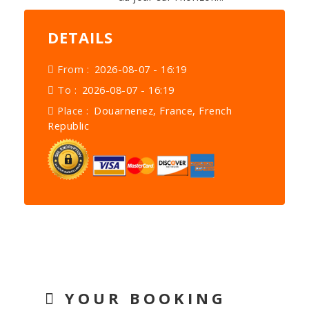
DETAILS
From :
2026-08-07 - 16:19
To :
2026-08-07 - 16:19
Place :
Douarnenez, France, French
Republic
YOUR BOOKING