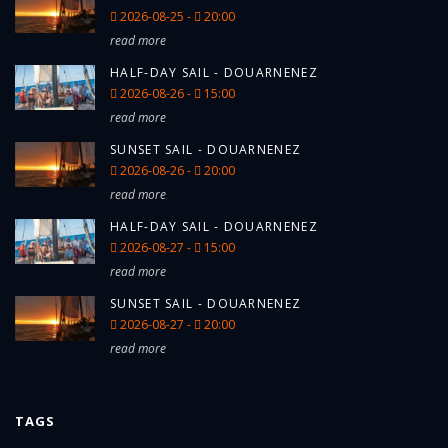
correctement informés et formés avant le
2026-08-25 -
20:00
départ. Cela peut prendre plus ou moins
read more
de temps selon le groupe et l'itinéraire
proposé. Le capitaine ne partira pas
HALF-DAY SAIL - DOUARNENEZ
avant de s'être assuré que tout le monde
2026-08-26 -
15:00
est bien informé et prêt.
read more
Tous les engagements ci-dessus sont
pris pour le bien-être et la sécurité de
SUNSET SAIL - DOUARNENEZ
toutes les personnes à bord.
2026-08-26 -
20:00
read more
HALF-DAY SAIL - DOUARNENEZ
2026-08-27 -
15:00
read more
SUNSET SAIL - DOUARNENEZ
2026-08-27 -
20:00
read more
TAGS