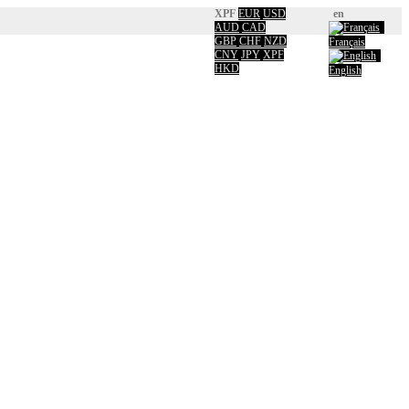
XPF
EUR
USD
en
AUD
CAD
GBP
CHF
NZD
Français
CNY
JPY
XPF
HKD
English