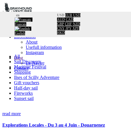
en
USD
EUR
USD
AUD
CAD
Home
GBP
CHF
NZD
Français
Booking
CNY
JPY
XPF
Calendar
HKD
English
Information
About
Usefull information
Instagram
All
Blog
Sail Discovery
Le Navire
Maritime Festival
Contact
Shipping
Ilses of Scilly Adventure
Gift vouchers
Half-day sail
Fireworks
Sunset sail
read more
Explorations Locales - Du 3 au 4 Juin - Douarnenez