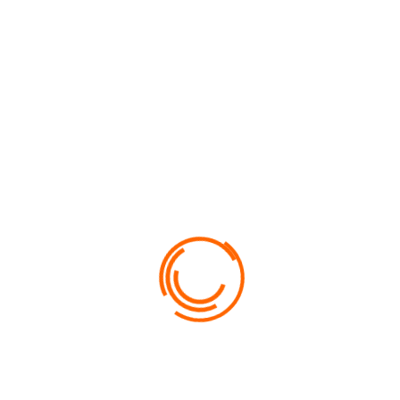
CONVOYAGE DOUARNENEZ - ABER WRAC'H - DU
9 AU 11 AOUT
CONVOYAGE ABER WRAC'H - PAIMPOL - DU 12
AU 14 AOUT