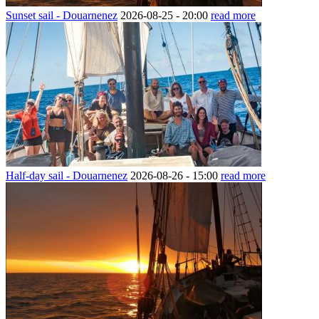
Sunset sail - Douarnenez
2026-08-25 -
20:00
read more
Half-day sail - Douarnenez
2026-08-26 -
15:00
read more