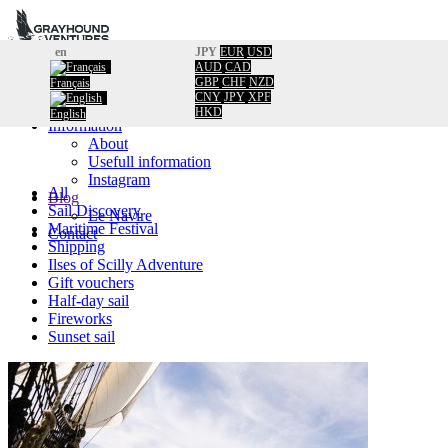
en
JPY
EUR
USD
AUD
CAD
Home
GBP
CHF
NZD
Français
Booking
CNY
JPY
XPF
Calendar
HKD
English
Information
About
Usefull information
Instagram
All
Blog
Sail Discovery
Le Navire
Maritime Festival
Contact
Shipping
Ilses of Scilly Adventure
Gift vouchers
Half-day sail
Fireworks
Sunset sail