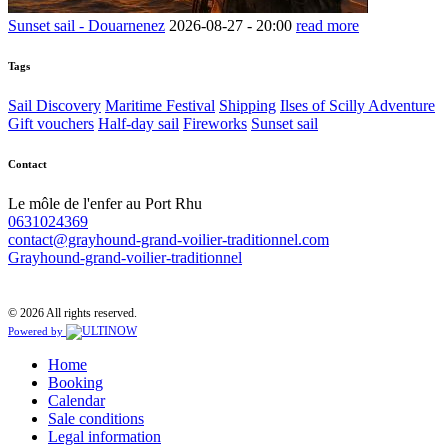
Sunset sail - Douarnenez
2026-08-27 -
20:00
read more
Tags
Sail Discovery
Maritime Festival
Shipping
Ilses of Scilly Adventure
Gift vouchers
Half-day sail
Fireworks
Sunset sail
Contact
Le môle de l'enfer au Port Rhu
0631024369
contact@grayhound-grand-voilier-traditionnel.com
Grayhound-grand-voilier-traditionnel
© 2026 All rights reserved.
Powered by
Home
Booking
Calendar
Sale conditions
Legal information