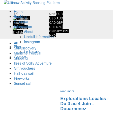
Home
en
CHF
EUR
Booking
USD
AUD
Calendar
CAD
GBP
Français
Information
CHF
NZD
CNY
JPY
XPF
About
English
HKD
Usefull information
Instagram
All
Blog
Sail Discovery
Le Navire
Maritime Festival
Contact
Shipping
Ilses of Scilly Adventure
Gift vouchers
Half-day sail
Fireworks
Sunset sail
read more
Explorations Locales -
Du 3 au 4 Juin -
Douarnenez