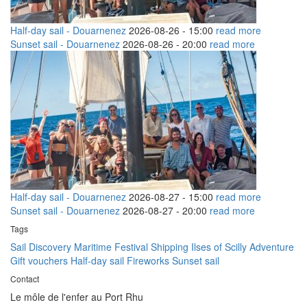
Half-day sail - Douarnenez
2026-08-26 -
15:00
read more
Sunset sail - Douarnenez
2026-08-26 -
20:00
read more
Half-day sail - Douarnenez
2026-08-27 -
15:00
read more
Sunset sail - Douarnenez
2026-08-27 -
20:00
read more
Tags
Sail Discovery
Maritime Festival
Shipping
Ilses of Scilly Adventure
Gift vouchers
Half-day sail
Fireworks
Sunset sail
Contact
Le môle de l'enfer au Port Rhu