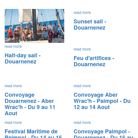
read more
Sunset sail -
Douarnenez
read more
read more
Half-day sail -
Feu d'artifices -
Douarnenez
Douarnenez
read more
read more
Convoyage
Convoyage Aber
Douarnenez - Aber
Wrac'h - Paimpol - Du
Wrac'h - Du 9 au 11
12 au 14 Aout
Aout
read more
read more
Festival Maritime de
Convoyage Paimpol -
Paimpol - Du 14 au 16
Douarnenez - Du 16 au