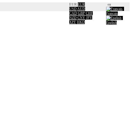
EUR
EUR
en
USD
AUD
CAD
GBP
CHF
Français
NZD
CNY
JPY
XPF
HKD
English