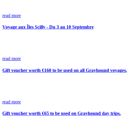
read more
Voyage aux Îles Scilly - Du 3 au 10 Septembre
read more
Gift voucher worth €160 to be used on all Grayhound voyages.
read more
Gift voucher worth €65 to be used on Grayhound day trips.